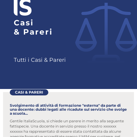
Attenzione! Dopo 5 tentativi di login con
Casi
credenziali errate l'accesso sarà sospeso per 60
minuti.
& Pareri
Hai dimenticato la password?
ACCEDI
Tutti i Casi & Pareri
Non possiedi una login?
Abbonati ai servizi
Consulta i corsi
CASI & PARERI
Svolgimento di attività di formazione "esterna" da parte di
una docente: dubbi legati alle ricadute sul servizio che svolge
a scuola...
Gentile ItaliaScuola, si chiede un parere in merito alla seguente
fattispecie. Una docente in servizio presso il nostro xxxxxxx
xxxxxxx ha rappresentato di essere stata contattata da alcune
agenzie formative accreditate presso il MIM per svolgere, nel