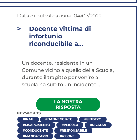
Data di pubblicazione:
04/07/2022
Docente vittima di
infortunio
riconducibile a
fatto illecito di
terzi: alcune
Un docente, residente in un
domande su quello
Comune vicino a quello della Scuola,
che dobbiamo
durante il tragitto per venire a
fare...
scuola ha subito un incidente...
LA NOSTRA
RISPOSTA
KEYWORDS
#INAIL
#DANNEGGIATO
#SINISTRO
#RISARCIMENTO
#VEICOLO
#RIVALSA
#CONDUCENTE
#RESPONSABILE
#MANDATARIO
#AZIONE