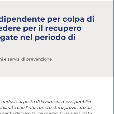
Abbonati ai servizi
Consulta i corsi
 dipendente per colpa di
edere per il recupero
gate nel periodo di
ni e servizi di prevenzione
andosi sul posto di lavoro coi mezzi pubblici.
chiarato che l'infortunio è stato provocato da
omento dell'uscita dal mezzo, lo hanno urtato,