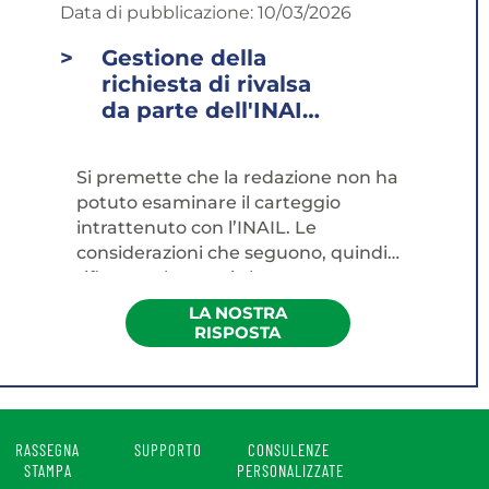
Data di pubblicazione:
10/03/2026
Gestione della
richiesta di rivalsa
da parte dell'INAIL
dopo un infortunio
in itinere di un
Si premette che la redazione non ha
docente...
potuto esaminare il carteggio
intrattenuto con l’INAIL. Le
considerazioni che seguono, quindi,
riflettono la prassi che
generalmente viene seguita. La
LA NOSTRA
fattispecie descritta nel quesito
RISPOSTA
richiede di distinguere con
chiarezza due diverse possibili
pretese risarcitorie, che trovano
fondamento in titoli giuridici
RASSEGNA
SUPPORTO
CONSULENZE
differenti e che non devono essere
STAMPA
PERSONALIZZATE
confuse: - da un lato l’azione di