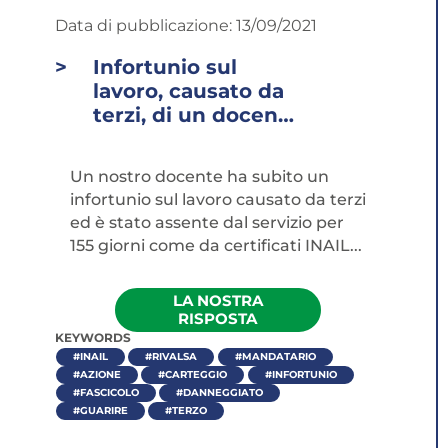
Data di pubblicazione:
13/09/2021
Infortunio sul
lavoro, causato da
terzi, di un docente
trasferito in altra
scuola: a chi
Un nostro docente ha subito un
compete l'azione di
infortunio sul lavoro causato da terzi
rivalsa?
ed è stato assente dal servizio per
155 giorni come da certificati INAIL...
LA NOSTRA
RISPOSTA
KEYWORDS
#INAIL
#RIVALSA
#MANDATARIO
#AZIONE
#CARTEGGIO
#INFORTUNIO
#FASCICOLO
#DANNEGGIATO
#GUARIRE
#TERZO