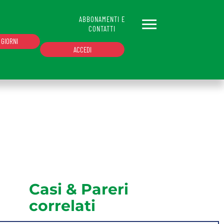
ABBONAMENTI E
CONTATTI
 GIORNI
ACCEDI
le. Se non hai un'email abilitata o non sei
Hai dimenticato la password?
Casi & Pareri
correlati