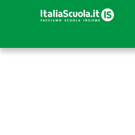
Accedi
Se sei abbonato a Italiascuola.it, puoi accedere in
abbonato,
CLICCA QUI
per accedere alla sezione
Attenzione! Dopo 5 tentativi di login con credenziali erra