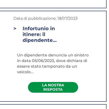
Data di pubblicazione:
18/07/2023
Infortunio in
itinere: il
dipendente
interessato non
comunica alla
Un dipendente denuncia un sinistro
scuola i dati
in data 05/06/2023, dove dichiara di
necessari per
essere stato tamponato da un
esercitare l'azione
veicolo...
di rivalsa...
LA NOSTRA
RISPOSTA