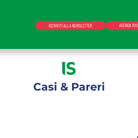
AGENDA 100
ISCRIVITI ALLA NEWSLETTER
serendo l'indirizzo email abilitato e la password persona
 Supporto.
Casi & Pareri
te l'accesso sarà sospeso per 60 minuti.
ACCEDI
Non possiedi una login?